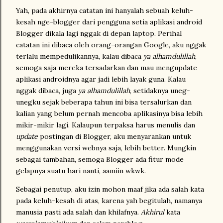
Yah, pada akhirnya catatan ini hanyalah sebuah keluh-
kesah nge-blogger dari pengguna setia aplikasi android
Blogger dikala lagi nggak di depan laptop. Perihal
catatan ini dibaca oleh orang-orangan Google, aku nggak
terlalu mempedulikannya, kalau dibaca
ya alhamdulillah
,
semoga saja mereka tersadarkan dan mau mengupdate
aplikasi androidnya agar jadi lebih layak guna. Kalau
nggak dibaca, juga
ya alhamdulillah
, setidaknya uneg-
unegku sejak beberapa tahun ini bisa tersalurkan dan
kalian yang belum pernah mencoba aplikasinya bisa lebih
mikir-mikir lagi. Kalaupun terpaksa harus menulis dan
update
postingan di Blogger, aku menyarankan untuk
menggunakan versi webnya saja, lebih better. Mungkin
sebagai tambahan, semoga Blogger ada fitur mode
gelapnya suatu hari nanti, aamiin wkwk.
Sebagai penutup, aku izin mohon maaf jika ada salah kata
pada keluh-kesah di atas, karena yah begitulah, namanya
manusia pasti ada salah dan khilafnya.
Akhirul
kata