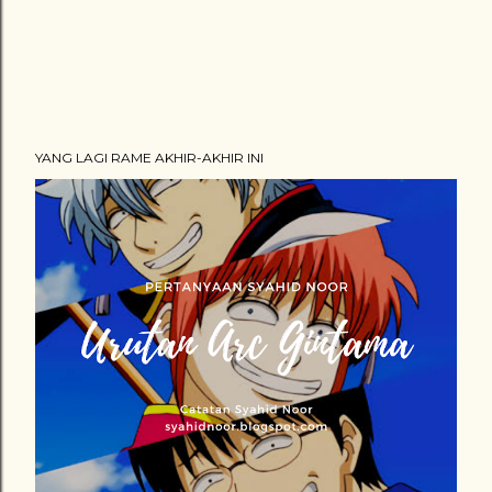
e
n
t
YANG LAGI RAME AKHIR-AKHIR INI