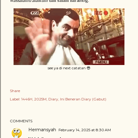
wassalamu'alaikum
dan salam narablog.
see ya di next catatan 😎
Share
Label:
1446H
2025M
Diary
Ini Beneran Diary (Gabut)
COMMENTS
Hermansyah
February 14, 2025 at 8:30 AM