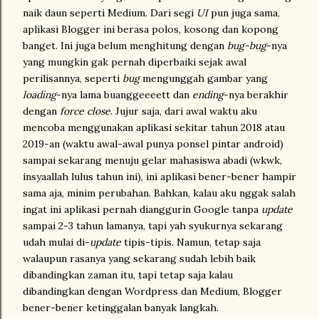
naik daun seperti Medium. Dari segi
UI
pun juga sama,
aplikasi Blogger ini berasa polos, kosong dan kopong
banget. Ini juga belum menghitung dengan
bug-bug
-nya
yang mungkin gak pernah diperbaiki sejak awal
perilisannya, seperti
bug
mengunggah gambar yang
loading
-nya lama buanggeeeett dan
ending
-nya berakhir
dengan
force close
. Jujur saja, dari awal waktu aku
mencoba menggunakan aplikasi sekitar tahun 2018 atau
2019-an (waktu awal-awal punya ponsel pintar android)
sampai sekarang menuju gelar mahasiswa abadi (wkwk,
insyaallah lulus tahun ini), ini aplikasi bener-bener hampir
sama aja, minim perubahan. Bahkan, kalau aku nggak salah
ingat ini aplikasi pernah dianggurin Google tanpa
update
sampai 2-3 tahun lamanya, tapi yah syukurnya sekarang
udah mulai di-
update
tipis-tipis. Namun, tetap saja
walaupun rasanya yang sekarang sudah lebih baik
dibandingkan zaman itu, tapi tetap saja kalau
dibandingkan dengan Wordpress dan Medium, Blogger
bener-bener ketinggalan banyak langkah.