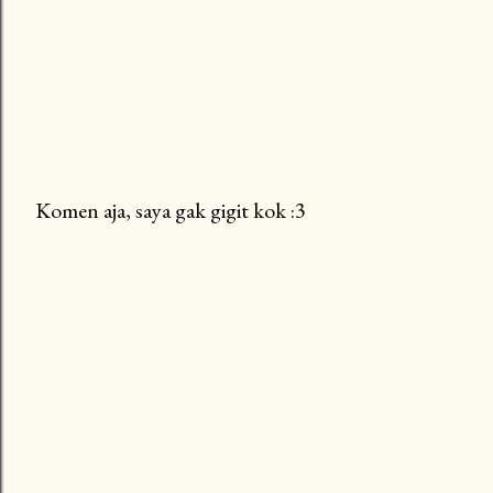
Komen aja, saya gak gigit kok :3
P
o
s
t
a
C
o
m
m